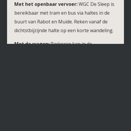
Met het openbaar vervoer:
WGC De Sleep is
bereikbaar met tram en bus via haltes in de
buurt van Rabot en Muide. Reken vanaf de
dichtstbijzijnde halte op een korte wandeling.
Met de wagen:
Parkeren kan in de
omliggende straten volgens het geldende
parkeerregime van de stad Gent.
Open route in Google Maps